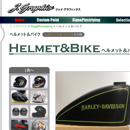
トップページ
>
Sing&Pinstriping
> ヘルメット＆バイク
ヘルメット＆バイク
|
その他
|
次へ