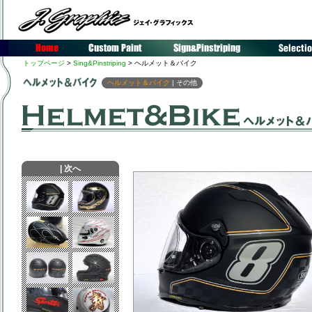
トップページ
>
Sing&Pinstriping
> ヘルメット＆バイク
ヘルメット＆バイク
|
その他
|
次へ