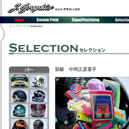
トップページ
> Selection
競艇 中岡正彦選手
|
次へ